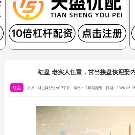
红盘 老实人任重，甘当接盘侠迎娶
红盘
来源：财生网配资APP下载
网站：倍顺网配资
日期：2026-05-05 