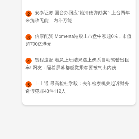
​安泰证券 国台办回应“赖清德弹劾案”: 上台两年
2
来施政无能、内斗万能
​信康配资 Momenta港股上市盘中涨超6%，市值
3
超700亿港元
​钱程速配 着急上班结果遇上佛系自动驾驶出租
4
车! 网友：隔着屏幕都感觉乘客要被气出内伤
​上上通 最高检杜学毅：去年检察机关起诉财务
5
造假犯罪43件112人