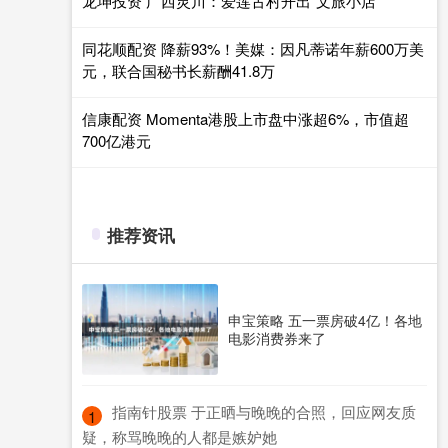
龙坤投资 广西灵川：爱莲古村开出“文旅小店”
同花顺配资 降薪93%！美媒：因凡蒂诺年薪600万美
元，联合国秘书长薪酬41.8万
信康配资 Momenta港股上市盘中涨超6%，市值超
700亿港元
推荐资讯
申宝策略 五一票房破4亿！各地
电影消费券来了
​指南针股票 于正晒与晚晚的合照，回应网友质
1
疑，称骂晚晚的人都是嫉妒她