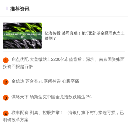
推荐资讯
亿海智投 某司真狠！把“顶流”基金经理也当韭
菜割？
​启点优配 大普微站上2200亿市值背后：深圳、南京国资账面
1
投资回报超百倍
​金信达 苏合香丸 寒闭神昏 心腹卒痛
2
​谋略天下 纳斯达克中国金龙指数跌幅达2%
3
​联丰配资 剥离、控股并举！上海银行旗下村行接连亏损，已
4
明确改革方案