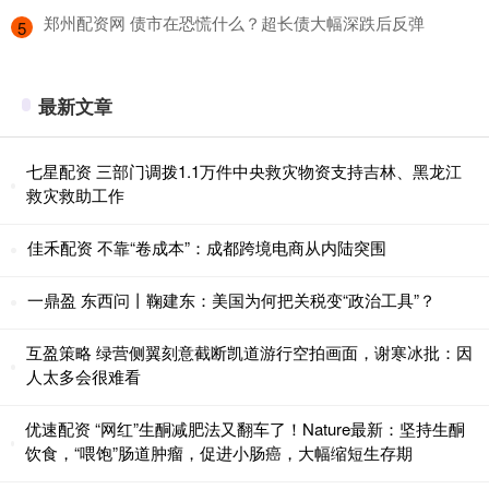
​郑州配资网 债市在恐慌什么？超长债大幅深跌后反弹
5
最新文章
七星配资 三部门调拨1.1万件中央救灾物资支持吉林、黑龙江
救灾救助工作
佳禾配资 不靠“卷成本”：成都跨境电商从内陆突围
一鼎盈 东西问丨鞠建东：美国为何把关税变“政治工具”？
互盈策略 绿营侧翼刻意截断凯道游行空拍画面，谢寒冰批：因
人太多会很难看
优速配资 “网红”生酮减肥法又翻车了！Nature最新：坚持生酮
饮食，“喂饱”肠道肿瘤，促进小肠癌，大幅缩短生存期