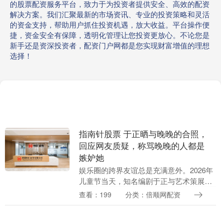
的股票配资服务平台，致力于为投资者提供安全、高效的配资
解决方案。我们汇聚最新的市场资讯、专业的投资策略和灵活
的资金支持，帮助用户抓住投资机遇，放大收益。平台操作便
捷，资金安全有保障，透明化管理让您投资更放心。不论您是
新手还是资深投资者，配资门户网都是您实现财富增值的理想
选择！
指南针股票 于正晒与晚晚的合照，
回应网友质疑，称骂晚晚的人都是
嫉妒她
娱乐圈的跨界友谊总是充满意外。2026年
儿童节当天，知名编剧于正与艺术策展人
晚晚（雷宛萤）的突然互动，让这对看似
查看：199
分类：倍顺网配资
毫无交集的组合瞬间登上热搜。一张儿童
节聚会合照，....