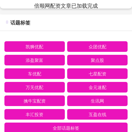
倍顺网配资文章已加载完成
话题标签
凯狮优配
众团优配
添盈聚富
聚点股
车优配
七星配资
万无优配
金元速配
擒牛宝配资
生讯网
丰汇投资
互盈在线
全部话题标签