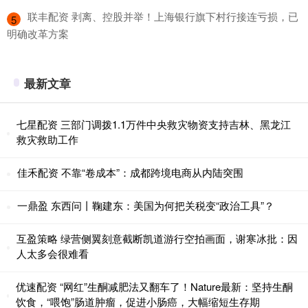
​联丰配资 剥离、控股并举！上海银行旗下村行接连亏损，已
5
明确改革方案
最新文章
七星配资 三部门调拨1.1万件中央救灾物资支持吉林、黑龙江
救灾救助工作
佳禾配资 不靠“卷成本”：成都跨境电商从内陆突围
一鼎盈 东西问丨鞠建东：美国为何把关税变“政治工具”？
互盈策略 绿营侧翼刻意截断凯道游行空拍画面，谢寒冰批：因
人太多会很难看
优速配资 “网红”生酮减肥法又翻车了！Nature最新：坚持生酮
饮食，“喂饱”肠道肿瘤，促进小肠癌，大幅缩短生存期