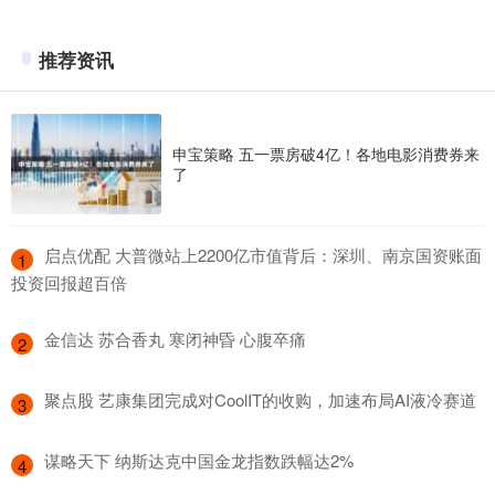
推荐资讯
申宝策略 五一票房破4亿！各地电影消费券来
了
​启点优配 大普微站上2200亿市值背后：深圳、南京国资账面
1
投资回报超百倍
​金信达 苏合香丸 寒闭神昏 心腹卒痛
2
​聚点股 艺康集团完成对CoolIT的收购，加速布局AI液冷赛道
3
​谋略天下 纳斯达克中国金龙指数跌幅达2%
4