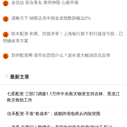
​金信达 苏合香丸 寒闭神昏 心腹卒痛
2
​谋略天下 纳斯达克中国金龙指数跌幅达2%
3
​联丰配资 剥离、控股并举！上海银行旗下村行接连亏损，已
4
明确改革方案
​郑州配资网 债市在恐慌什么？超长债大幅深跌后反弹
5
最新文章
七星配资 三部门调拨1.1万件中央救灾物资支持吉林、黑龙江
救灾救助工作
佳禾配资 不靠“卷成本”：成都跨境电商从内陆突围
一鼎盈 东西问丨鞠建东：美国为何把关税变“政治工具”？