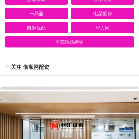
一鼎盈
七星配资
凯狮优配
华力网
全部话题标签
关注 倍顺网配资