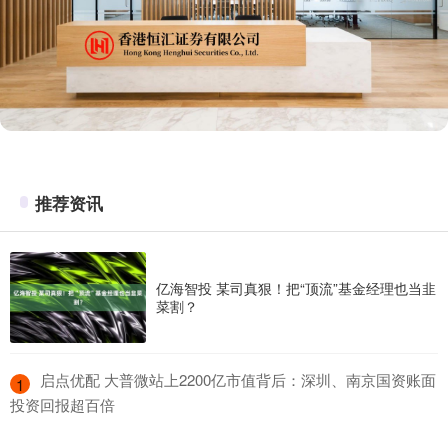
推荐资讯
亿海智投 某司真狠！把“顶流”基金经理也当韭
菜割？
​启点优配 大普微站上2200亿市值背后：深圳、南京国资账面
1
投资回报超百倍