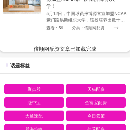
学！
5月12日，中国球员张博源官宣加盟NCAA
豪门路易斯维尔大学，该校培养出数十名
NBA球员，其中最被球迷熟悉的就是骑士
查看：59
分类：倍顺网配资
的米切尔！ 原本路易斯维尔大学并不是张
博源的....
倍顺网配资文章已加载完成
话题标签
聚点股
天猫配资
涨中宝
金富宝配资
大通速配
今日云策
股海策略
佳禾配资