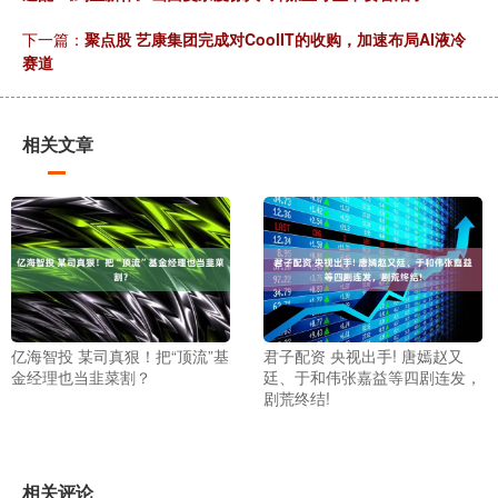
下一篇：
聚点股 艺康集团完成对CoolIT的收购，加速布局AI液冷
赛道
相关文章
亿海智投 某司真狠！把“顶流”基
君子配资 央视出手! 唐嫣赵又
金经理也当韭菜割？
廷、于和伟张嘉益等四剧连发，
剧荒终结!
相关评论