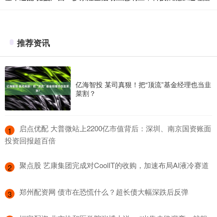
推荐资讯
亿海智投 某司真狠！把“顶流”基金经理也当韭
菜割？
​启点优配 大普微站上2200亿市值背后：深圳、南京国资账面
1
投资回报超百倍
​聚点股 艺康集团完成对CoolIT的收购，加速布局AI液冷赛道
2
​郑州配资网 债市在恐慌什么？超长债大幅深跌后反弹
3