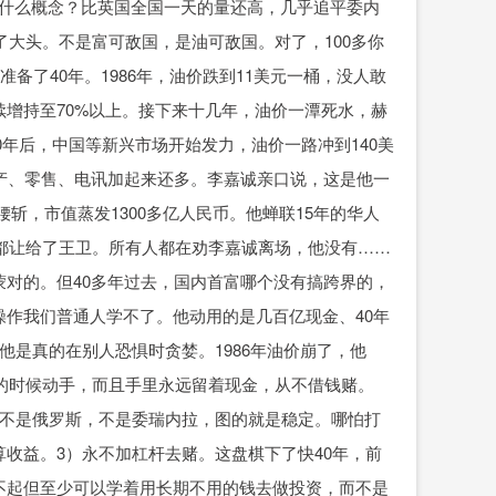
万桶。什么概念？比英国全国一天的量还高，几乎追平委内
了大头。不是富可敌国，是油可敌国。对了，100多你
备了40年。1986年，油价跌到11美元一桶，没人敢
续增持至70%以上。接下来十几年，油价一潭死水，赫
0年后，中国等新兴市场开始发力，油价一路冲到140美
产、零售、电讯加起来还多。李嘉诚亲口说，这是他一
腰斩，市值蒸发1300多亿人民币。他蝉联15年的华人
富都让给了王卫。所有人都在劝李嘉诚离场，他没有……
对的。但40多年过去，国内首富哪个没有搞跨界的，
作我们普通人学不了。他动用的是几百亿现金、40年
他是真的在别人恐惧时贪婪。1986年油价崩了，他
慌的时候动手，而且手里永远留着现金，从不借钱赌。
，不是俄罗斯，不是委瑞内拉，图的就是稳定。哪怕打
收益。3）永不加杠杆去赌。这盘棋下了快40年，前
不起但至少可以学着用长期不用的钱去做投资，而不是