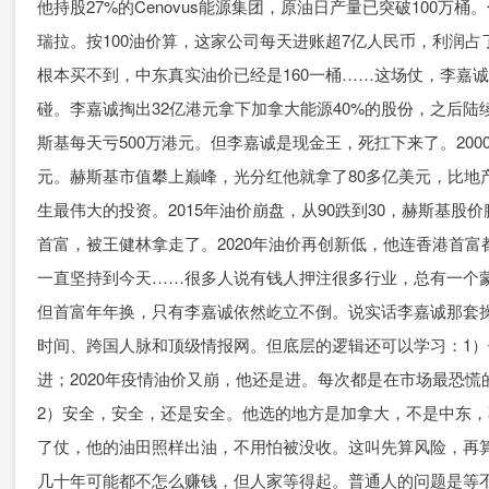
他持股27%的Cenovus能源集团，原油日产量已突破100
瑞拉。按100油价算，这家公司每天进账超7亿人民币，利润占
根本买不到，中东真实油价已经是160一桶……这场仗，李嘉诚准
碰。李嘉诚掏出32亿港元拿下加拿大能源40%的股份，之后陆
斯基每天亏500万港元。但李嘉诚是现金王，死扛下来了。200
元。赫斯基市值攀上巅峰，光分红他就拿了80多亿美元，比地
生最伟大的投资。2015年油价崩盘，从90跌到30，赫斯基股价
首富，被王健林拿走了。2020年油价再创新低，他连香港首
一直坚持到今天……很多人说有钱人押注很多行业，总有一个蒙
但首富年年换，只有李嘉诚依然屹立不倒。说实话李嘉诚那套操
时间、跨国人脉和顶级情报网。但底层的逻辑还可以学习：1）
进；2020年疫情油价又崩，他还是进。每次都是在市场最恐
2）安全，安全，还是安全。他选的地方是加拿大，不是中东
了仗，他的油田照样出油，不用怕被没收。这叫先算风险，再算
几十年可能都不怎么赚钱，但人家等得起。普通人的问题是等