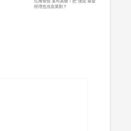
亿海智投 某司真狠！把“顶流”基金
经理也当韭菜割？