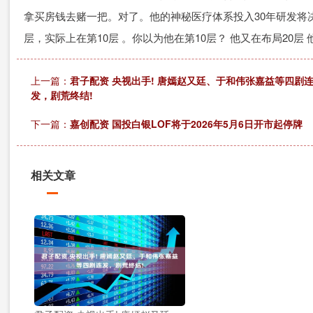
拿买房钱去赌一把。对了。他的神秘医疗体系投入30年研发将决
层，实际上在第10层 。你以为他在第10层？ 他又在布局20
上一篇：
君子配资 央视出手! 唐嫣赵又廷、于和伟张嘉益等四剧
发，剧荒终结!
下一篇：
嘉创配资 国投白银LOF将于2026年5月6日开市起停牌
相关文章