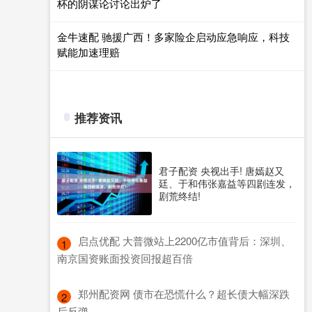
杯的阴谋论讨论出炉了
金牛速配 驰援广西！多家险企启动应急响应，科技
赋能加速理赔
推荐资讯
君子配资 央视出手! 唐嫣赵又
廷、于和伟张嘉益等四剧连发，
剧荒终结!
​启点优配 大普微站上2200亿市值背后：深圳、
1
南京国资账面投资回报超百倍
​郑州配资网 债市在恐慌什么？超长债大幅深跌
2
后反弹