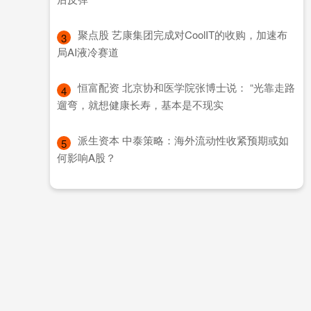
​聚点股 艺康集团完成对CoolIT的收购，加速布
3
局AI液冷赛道
​恒富配资 北京协和医学院张博士说： “光靠走路
4
遛弯，就想健康长寿，基本是不现实
​派生资本 中泰策略：海外流动性收紧预期或如
5
何影响A股？