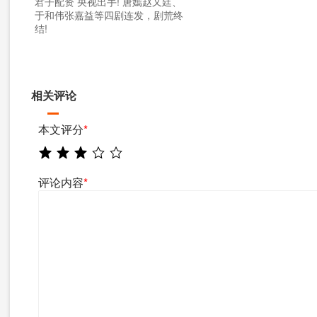
君子配资 央视出手! 唐嫣赵又廷、
于和伟张嘉益等四剧连发，剧荒终
结!
相关评论
本文评分
*
评论内容
*