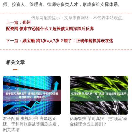
师、投资人、管理者、律师等多类人才，形成多维支撑体系。
倍顺网配资提示：文章来自网络，不代表本站观点。
上一篇：
郑州
配资网 债市在恐慌什么？超长债大幅深跌后反弹
下一篇：
鼎宝融 狗1岁=人7岁？错了！正确年龄换算表在这
相关文章
君子配资 央视出手! 唐嫣赵又
亿海智投 某司真狠！把“顶流”基
廷、于和伟张嘉益等四剧连发，
金经理也当韭菜割？
剧荒终结!