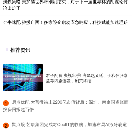
蚂蚁策略 美加墨世界杯刚刚结束，对于下一届世界杯的阴谋论讨
论出炉了
金牛速配 驰援广西！多家险企启动应急响应，科技赋能加速理赔
推荐资讯
君子配资 央视出手! 唐嫣赵又廷、于和伟张嘉
益等四剧连发，剧荒终结!
​启点优配 大普微站上2200亿市值背后：深圳、南京国资账面
1
投资回报超百倍
​聚点股 艺康集团完成对CoolIT的收购，加速布局AI液冷赛道
2